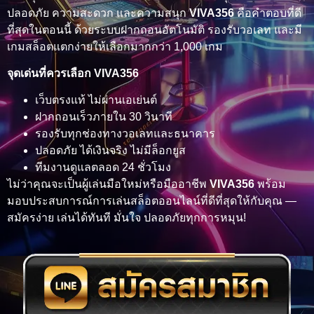
ปลอดภัย ความสะดวก และความสนุก
VIVA356
คือคำตอบที่ดี
ที่สุดในตอนนี้ ด้วยระบบฝากถอนอัตโนมัติ รองรับวอเลท และมี
เกมสล็อตแตกง่ายให้เลือกมากกว่า 1,000 เกม
จุดเด่นที่ควรเลือก VIVA356
เว็บตรงแท้ ไม่ผ่านเอเย่นต์
ฝากถอนเร็วภายใน 30 วินาที
รองรับทุกช่องทางวอเลทและธนาคาร
ปลอดภัย ได้เงินจริง ไม่มีล็อกยูส
ทีมงานดูแลตลอด 24 ชั่วโมง
ไม่ว่าคุณจะเป็นผู้เล่นมือใหม่หรือมืออาชีพ
VIVA356
พร้อม
มอบประสบการณ์การเล่นสล็อตออนไลน์ที่ดีที่สุดให้กับคุณ —
สมัครง่าย เล่นได้ทันที มั่นใจ ปลอดภัยทุกการหมุน!