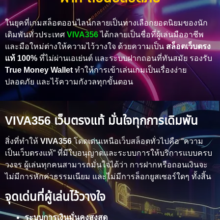
ในยุคที่เกมสล็อตออนไลน์กลายเป็นทางเลือกยอดนิยมของนัก
เดิมพันทั่วประเทศ
VIVA356
ได้กลายเป็นชื่อที่ผู้เล่นมืออาชีพ
และมือใหม่ต่างให้ความไว้วางใจ ด้วยความเป็น
สล็อตเว็บตรง
แท้ 100%
ที่ไม่ผ่านเอเย่นต์ และระบบฝากถอนที่ทันสมัย รองรับ
True Money Wallet
ทำให้การเข้าเล่นเกมเป็นเรื่องง่าย
ปลอดภัย และไร้ความกังวลทุกขั้นตอน
VIVA356 เว็บตรงแท้ มั่นใจทุกการเดิมพัน
สิ่งที่ทำให้
VIVA356
โดดเด่นเหนือเว็บสล็อตทั่วไปคือ “ความ
เป็นเว็บตรงแท้” ที่มีใบอนุญาตและระบบการให้บริการแบบครบ
วงจร ผู้เล่นทุกคนสามารถมั่นใจได้ว่า การฝากหรือถอนเงินจะ
ไม่มีการหักค่าธรรมเนียม และไม่มีการล็อกยูสเซอร์ใดๆ ทั้งสิ้น
จุดเด่นที่ผู้เล่นไว้วางใจ
ระบบการเงินมั่นคงสูงสุด