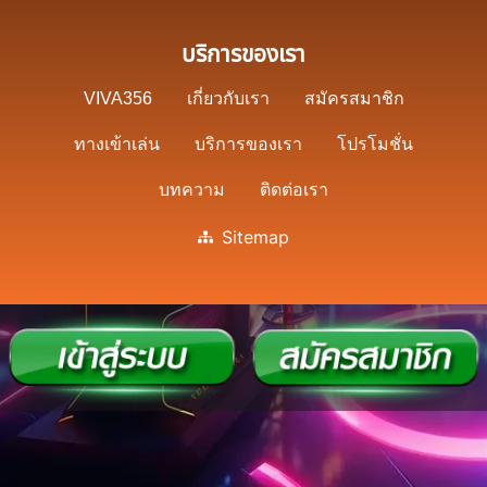
บริการของเรา
VIVA356
เกี่ยวกับเรา
สมัครสมาชิก
ทางเข้าเล่น
บริการของเรา
โปรโมชั่น
บทความ
ติดต่อเรา
Sitemap