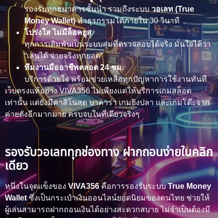
รองรับทุกธนาคารชั้นนำ รวมถึงระบบ
วอเลท (True
Money Wallet)
ทำธุรกรรมได้ภายใน 30 วินาที
โปร่งใส ไม่มีล็อคยูส
ทุกการเดิมพันเป็นระบบสุ่มที่ตรวจสอบได้จริง มั่นใจได้ว่า
“เล่นได้ จ่ายจริงทุกยอด”
ทีมงานมืออาชีพตลอด 24 ชม.
บริการด้วยใจ พร้อมช่วยเหลือทุกปัญหาการใช้งานทันที
เว็บตรงแท้อย่าง VIVA356 ไม่เพียงแต่ให้บริการเกมสล็อต
เท่านั้น แต่ยังมีคาสิโนสด บาคาร่า เกมยิงปลา และเกมโต๊ะจาก
ค่ายดังอีกมากมาย ครบจบในที่เดียวจริงๆ
รองรับวอเลททุกช่องทาง ฝากถอนง่ายในคลิก
เดียว
หนึ่งในจุดแข็งของ
VIVA356
คือการรองรับระบบ
True Money
Wallet
ซึ่งเป็นกระเป๋าเงินออนไลน์ยอดนิยมของคนไทย ช่วยให้
ผู้เล่นสามารถฝากถอนเงินได้อย่างสะดวกสบาย ไม่จำเป็นต้องมี