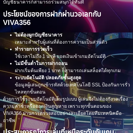
บัญชีธนาคารก็สามารถร่วมสนุกได้ทันที
ประโยชน์ของการฝากผ่านวอเลทกับ
VIVA356
ไม่ต้องผูกบัญชีธนาคาร
เหมาะสำหรับผู้เล่นที่ต้องการความเป็นส่วนตัว
ทำรายการรวดเร็ว
ใช้เวลาไม่ถึง 1 นาที ยอดเงินเข้าเกมอัตโนมัติ
ไม่มีขั้นต่ำในการฝากถอน
ฝากเริ่มต้นเพียง 1 บาท ก็สามารถเล่นสล็อตได้ทุกเกม
ระบบอัตโนมัติ ปลอดภัยขั้นสูงสุด
ข้อมูลผู้เล่นถูกเข้ารหัสด้วยเทคโนโลยี SSL ป้องกันการรั่ว
ไหลทุกขั้นตอน
ด้วยการใช้ระบบอัตโนมัติเต็มรูปแบบ ผู้เล่นจึงไม่ต้องกังวลเรื่อง
ความล่าช้าหรือยอดเงินสูญหาย เพราะทุกขั้นตอนของ
VIVA356 ผ่านการตรวจสอบอย่างละเอียดโดยทีมเทคนิคมือ
อาชีพ
ประสบการณ์การเล่นที่เหนือระดับกับเกม