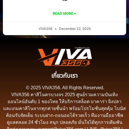
READ MORE »
VIVA356
December 22, 2025
เกี่ยวกับเรา
© 2025 VIVA356. All Rights Reserved.
VIVA356 คาสิโนครบวงจร 2025 ศูนย์รวมความบันเทิง
ออนไลน์อันดับ 1 ของไทย ให้บริการสล็อต บาคาร่า ยิงปลา
และเกมคาสิโนจากทุกค่ายชั้นนำ พร้อมโปรโมชั่นสุดคุ้ม โบนัส
ต้อนรับจัดเต็ม ระบบฝาก-ถอนออโต้รวดเร็ว ทีมงานมืออาชีพ
ดูแลตลอด 24 ชั่วโมง สนุก ปลอดภัย มั่นใจได้ทุกการเดิมพัน