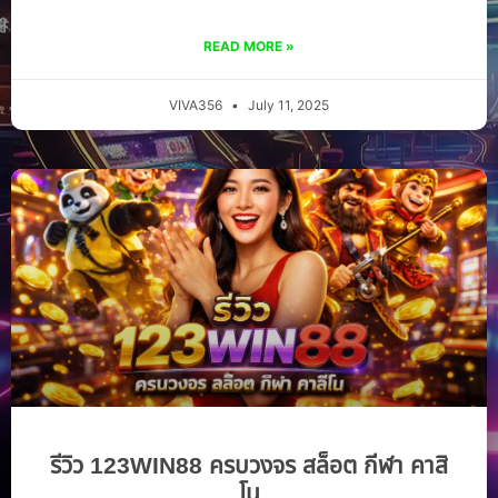
READ MORE »
VIVA356
July 11, 2025
รีวิว 123WIN88 ครบวงจร สล็อต กีฬา คาสิ
โน