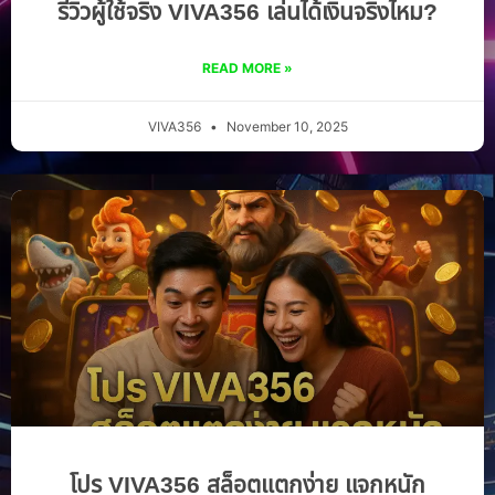
รีวิวผู้ใช้จริง VIVA356 เล่นได้เงินจริงไหม?
READ MORE »
VIVA356
November 10, 2025
โปร VIVA356 สล็อตแตกง่าย แจกหนัก