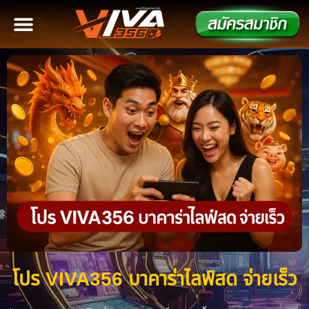
โปร VIVA356 บาคาร่าไลฟ์สด จ่ายเร็ว